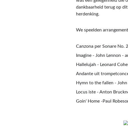
was een gelegenheid die o
dankbaarheid terug op dit
herdenking.
We speelden arrangement
Canzona per Sonare No. 2 
Imagine - John Lennon - ar
Hallelujah - Leonard Coh
Andante uit trompetconcer
Hymn to the fallen - John
Locus iste - Anton Bruckn
Goin' Home -Paul Robeso