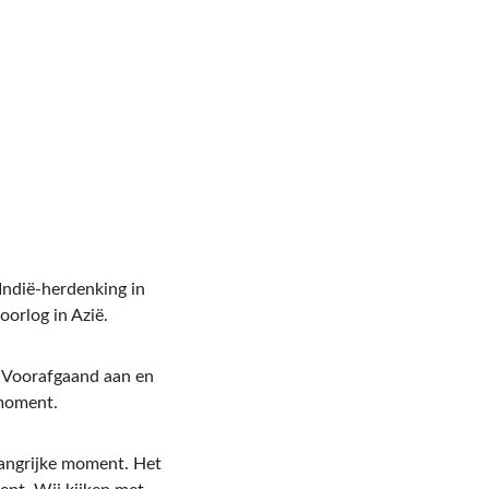
Indië-herdenking in 
orlog in Azië. 
. Voorafgaand aan en 
 moment. 
langrijke moment. Het 