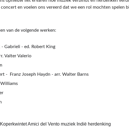
ns opnieuw liet ervaren hoe muziek verbindt en herdenken verdie
 concert en voelen ons vereerd dat we een rol mochten spelen bij
en van de volgende werken:
- Gabrieli - ed. Robert King
r. Valter Valerio
en
t -  Franz Joseph Haydn - arr. Walter Barns
 Williams
er
n